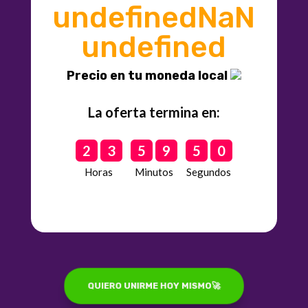
undefinedNaN
undefined
Precio en tu moneda local
La oferta termina en:
2
3
5
9
4
7
Horas
Minutos
Segundos
QUIERO UNIRME HOY MISMO🚀