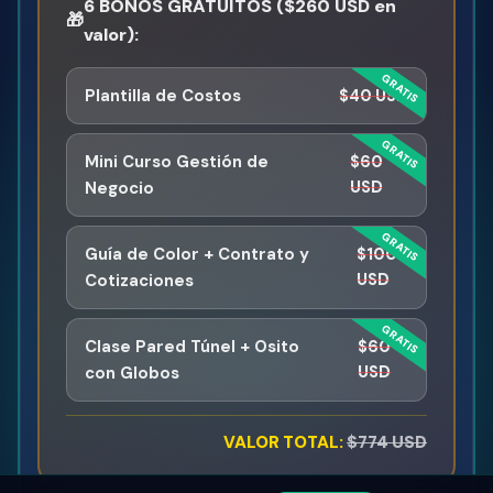
6 BONOS GRATUITOS ($260 USD en
🎁
valor):
Plantilla de Costos
$40 USD
Mini Curso Gestión de
$60
Negocio
USD
Guía de Color + Contrato y
$100
Cotizaciones
USD
Clase Pared Túnel + Osito
$60
con Globos
USD
$79 USD
$470 USD
Ahorras $391
VALOR TOTAL:
$774 USD
🚀 Inscribirme ahora y comenzar hoy