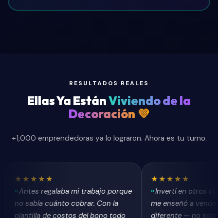
RESULTADOS REALES
Ellas Ya Están
Viviendo de la
Decoración 💜
+1,000 emprendedoras ya lo lograron. Ahora es tu turno.
★★★
★★★★★
es regalaba mi trabajo porque
Invertí en otros cursos y n
bía cuánto cobrar. Con la
me enseñó a vender. Este es
illa de costos del bono todo
diferente — no solo aprendes