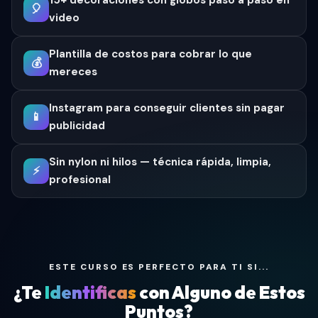
15+ decoraciones con globos paso a paso en
🎈
video
Plantilla de costos para cobrar lo que
💰
mereces
Instagram para conseguir clientes sin pagar
📱
publicidad
Sin nylon ni hilos — técnica rápida, limpia,
⚡
profesional
ESTE CURSO ES PERFECTO PARA TI SI...
¿Te
Identificas
con Alguno de Estos
Puntos?