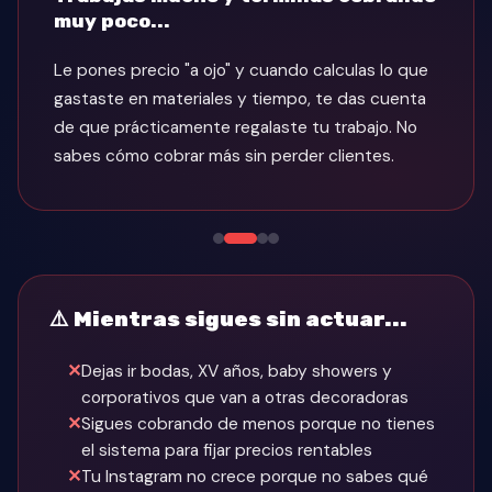
llena y tú no...
Publicas en Instagram pero nadie pregunta. Ves a
otras con eventos cada fin de semana y piensas:
"¿qué tienen ellas que yo no tengo?" La
respuesta no es talento — es método.
⚠️ Mientras sigues sin actuar...
Dejas ir bodas, XV años, baby showers y
corporativos que van a otras decoradoras
Sigues cobrando de menos porque no tienes
el sistema para fijar precios rentables
Tu Instagram no crece porque no sabes qué