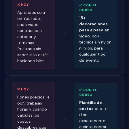
❌ HOY
✅ CON EL
CURSO
Aprendes sola
15+
en YouTube,
decoraciones
cada video
paso a paso
en
contradice al
→
video, con
anterior y
técnica sin nylon
terminas
ni hilos, para
frustrada sin
cualquier tipo
saber si lo estás
de evento
haciendo bien
❌ HOY
✅ CON EL
CURSO
Pones precios "a
Plantilla de
ojo", trabajas
costos
que te
horas y cuando
dice
calculas los
→
exactamente
costos,
cuánto cobrar —
descubres que