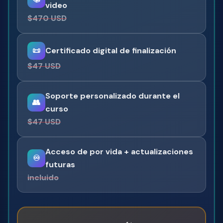
video
$470 USD
📜
Certificado digital de finalización
$47 USD
Soporte personalizado durante el
👥
curso
$47 USD
Acceso de por vida + actualizaciones
♾️
futuras
incluido