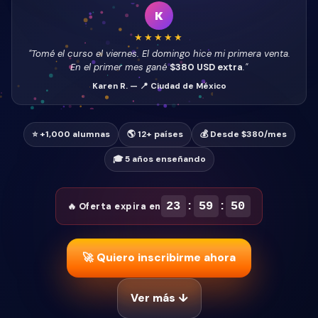
K
★★★★★
"Tomé el curso el viernes. El domingo hice mi primera venta.
En el primer mes gané
$380 USD extra
."
Karen R. — 📍 Ciudad de México
⭐ +1,000 alumnas
🌎 12+ países
💰 Desde $380/mes
🎓 5 años enseñando
23
:
59
:
48
🔥 Oferta expira en
🚀 Quiero inscribirme ahora
Ver más ↓