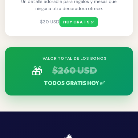
Un detalle adorable para regalos y mesas que
ninguna otra decoradora ofrece.
$30 USD
HOY GRATIS ✅
VALOR TOTAL DE LOS BONOS
🎁
$260 USD
TODOS GRATIS HOY ✅