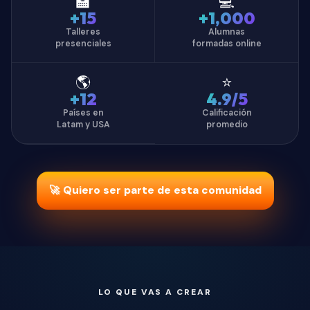
🏫
💻
+15
+1,000
Talleres
Alumnas
presenciales
formadas online
🌎
⭐
+12
4.9/5
Países en
Calificación
Latam y USA
promedio
🚀 Quiero ser parte de esta comunidad
LO QUE VAS A CREAR