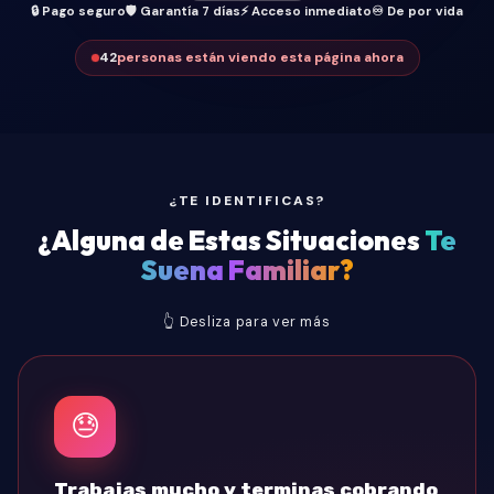
🔒 Pago seguro
🛡️ Garantía 7 días
⚡ Acceso inmediato
♾️ De por vida
42
personas están viendo esta página ahora
¿TE IDENTIFICAS?
¿Alguna de Estas Situaciones
Te
Suena Familiar?
👆 Desliza para ver más
😰
Ves otras decoradoras con agenda