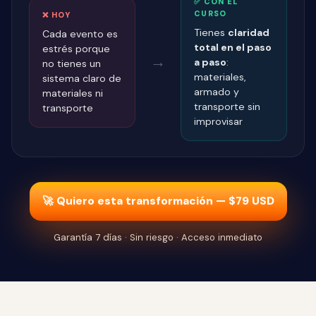
✅ CON EL
CURSO
❌ HOY
Tienes
claridad
Cada evento es
total en el paso
estrés porque
→
a paso
:
no tienes un
materiales,
sistema claro de
armado y
materiales ni
transporte sin
transporte
improvisar
🚀 Quiero esta transformación — $79 USD
Garantía 7 días · Sin riesgo · Acceso inmediato