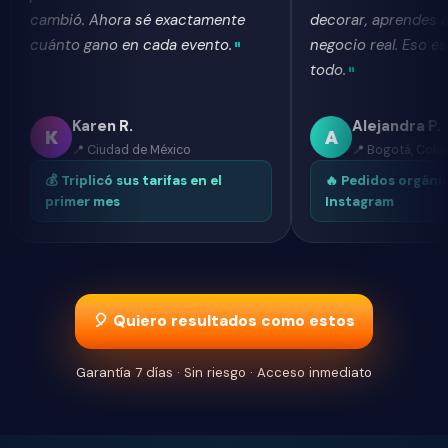
ió. Ahora sé exactamente
decorar, aprendes a hacer
to gano en cada evento.
negocio real. Eso es lo que c
todo.
Karen R.
Alejandra P.
A
📍 Ciudad de México
📍 Bogotá, Colombia
Triplicó sus tarifas en el
🔥 Pedidos orgánicos desde
imer mes
Instagram
🎈 Quiero resultados como estos
Garantía 7 días · Sin riesgo · Acceso inmediato