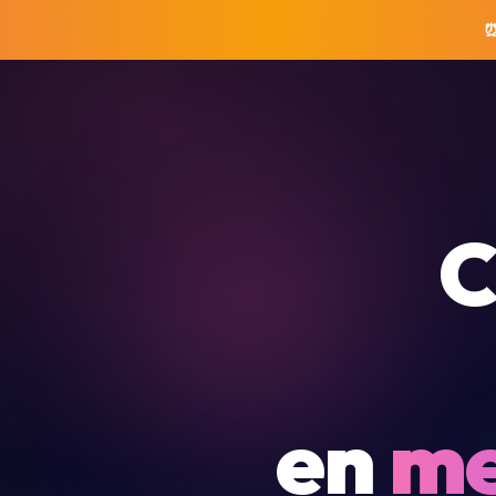
⏰
C
en
me