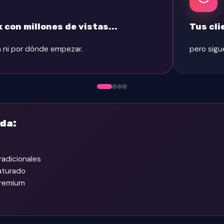
con millones de vistas...
Tus cli
a ni por dónde empezar.
pero sigu
ada:
radicionales
aturado
premium