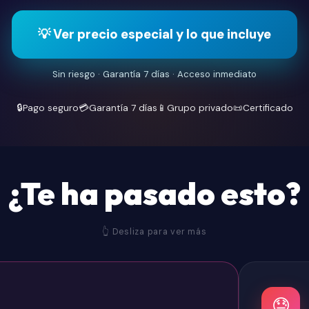
💡 Ver precio especial y lo que incluye
Sin riesgo · Garantía 7 días · Acceso inmediato
🔒
Pago seguro
💳
Garantía 7 días
📱
Grupo privado
📜
Certificado
¿Te ha pasado esto?
👆 Desliza para ver más
😓