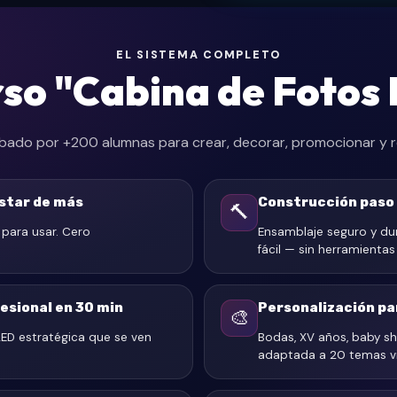
EL SISTEMA COMPLETO
rso "Cabina de Fotos
ado por +200 alumnas para crear, decorar, promocionar y re
astar de más
Construcción paso 
🔨
 para usar. Cero
Ensamblaje seguro y du
fácil — sin herramientas
esional en 30 min
Personalización pa
🎨
ED estratégica que se ven
Bodas, XV años, baby s
adaptada a 20 temas vir