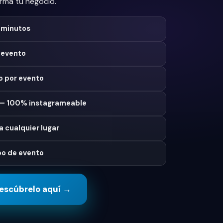
rma tu negocio.
 minutos
 evento
 por evento
o — 100% instagrameable
a cualquier lugar
po de evento
escúbrelo aquí →