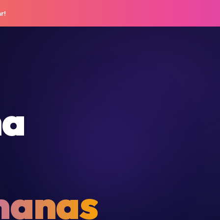
r!
na
manas