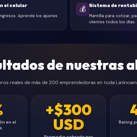
n el celular
Sistema de rentabi
💰
ngresos. Aprende los ajustes
Plantilla para cotizar, p
clientes todos los días.
ultados de nuestras 
ros reales de más de 200 emprendedoras en toda Latinoamé
%
+$300
4
USD
ón en el
Rating p
s
Promedio cobrado por