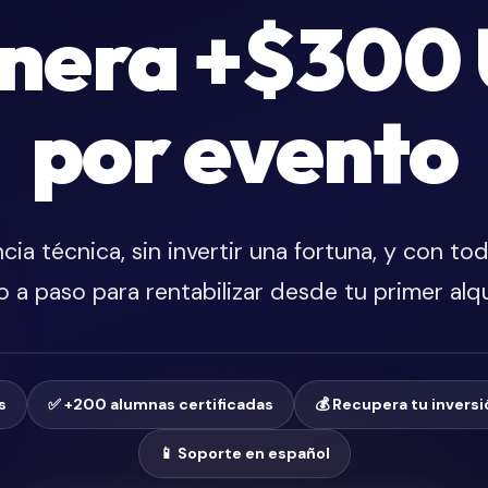
enera +$300
por evento
cia técnica, sin invertir una fortuna, y con to
o a paso para rentabilizar desde tu primer alqui
s
✅ +200 alumnas certificadas
💰 Recupera tu inversi
📱 Soporte en español