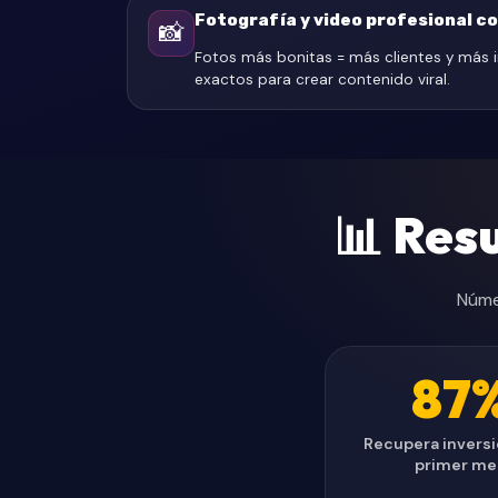
Fotografía y video profesional co
📸
Fotos más bonitas = más clientes y más i
exactos para crear contenido viral.
📊 Res
Núme
87
🪞
Recupera inversi
primer me