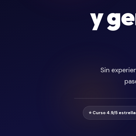
y g
✨
💎
🪞
🪞
Sin experien
pas
⭐ Curso 4.9/5 estrella