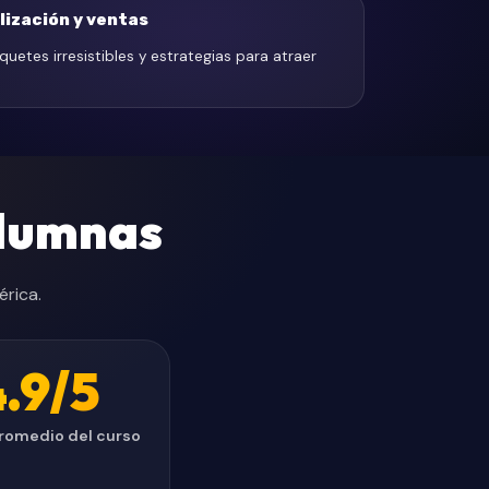
lización y ventas
aquetes irresistibles y estrategias para atraer
alumnas
rica.
.9/5
romedio del curso