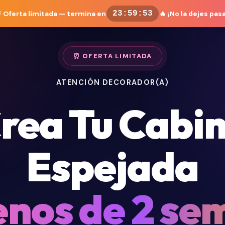
 Oferta limitada — termina en
23
:
59
:
51
🔥 ¡No la dejes pasa
⏰ OFERTA LIMITADA
ATENCIÓN DECORADOR(A)
rea Tu Cabi
Espejada
nos de 2 se