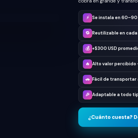
cobra en grande y transfo
Se instala en 60–90
⚡
Reutilizable en cada
🔁
+$300 USD promedio
💰
Alto valor percibid
🔥
Fácil de transportar 
🚗
Adaptable a todo ti
🎉
¿Cuánto cuesta? D